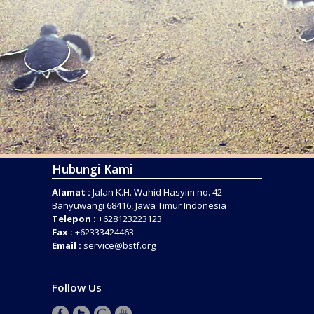
Hubungi Kami
Alamat :
Jalan K.H. Wahid Hasyim no. 42
Banyuwangi 68416, Jawa Timur Indonesia
Telepon :
+628123223123
Fax :
+62333424463
Email :
service@bstf.org
Follow Us