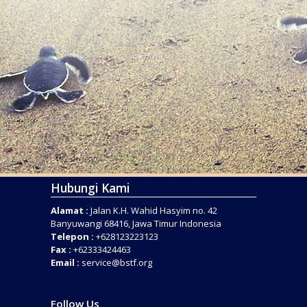
Hubungi Kami
Alamat :
Jalan K.H. Wahid Hasyim no. 42
Banyuwangi 68416, Jawa Timur Indonesia
Telepon :
+628123223123
Fax :
+62333424463
Email :
service@bstf.org
Follow Us