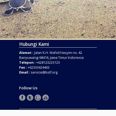
Hubungi Kami
Alamat :
Jalan K.H. Wahid Hasyim no. 42
Banyuwangi 68416, Jawa Timur Indonesia
Telepon :
+628123223123
Fax :
+62333424463
Email :
service@bstf.org
Follow Us
COPYRIGHT © 2016 . BANYUWANGI SEA TURTLE