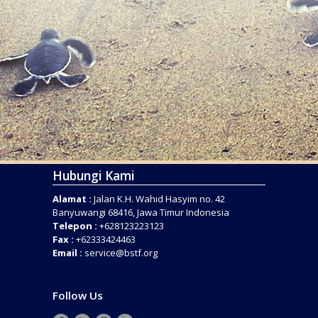
Hubungi Kami
Alamat :
Jalan K.H. Wahid Hasyim no. 42
Banyuwangi 68416, Jawa Timur Indonesia
Telepon :
+628123223123
Fax :
+62333424463
Email :
service@bstf.org
Follow Us