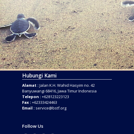
Hubungi Kami
Alamat :
Jalan K.H. Wahid Hasyim no. 42
Banyuwangi 68416, Jawa Timur Indonesia
Telepon :
+628123223123
Fax :
+62333424463
Email :
service@bstf.org
Follow Us