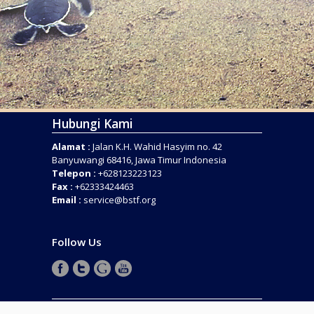
Hubungi Kami
Alamat :
Jalan K.H. Wahid Hasyim no. 42
Banyuwangi 68416, Jawa Timur Indonesia
Telepon :
+628123223123
Fax :
+62333424463
Email :
service@bstf.org
Follow Us
COPYRIGHT © 2016 . BANYUWANGI SEA TURTLE