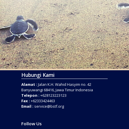
Hubungi Kami
Alamat :
Jalan K.H. Wahid Hasyim no. 42
Banyuwangi 68416, Jawa Timur Indonesia
Telepon :
+628123223123
Fax :
+62333424463
Email :
service@bstf.org
Follow Us