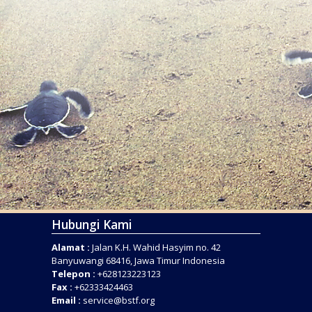
Hubungi Kami
Alamat :
Jalan K.H. Wahid Hasyim no. 42
Banyuwangi 68416, Jawa Timur Indonesia
Telepon :
+628123223123
Fax :
+62333424463
Email :
service@bstf.org