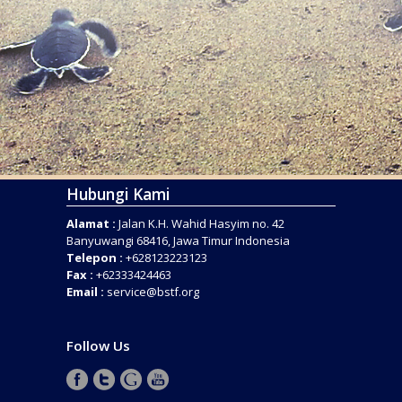
Hubungi Kami
Alamat :
Jalan K.H. Wahid Hasyim no. 42
Banyuwangi 68416, Jawa Timur Indonesia
Telepon :
+628123223123
Fax :
+62333424463
Email :
service@bstf.org
Follow Us