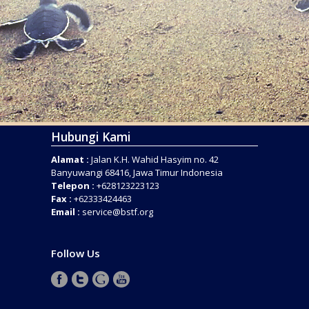
Hubungi Kami
Alamat :
Jalan K.H. Wahid Hasyim no. 42
Banyuwangi 68416, Jawa Timur Indonesia
Telepon :
+628123223123
Fax :
+62333424463
Email :
service@bstf.org
Follow Us