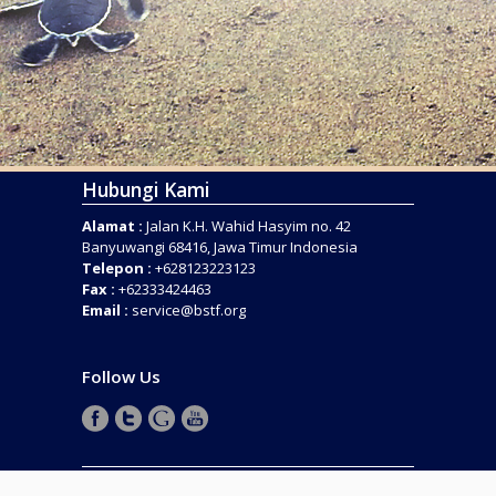
Hubungi Kami
Alamat :
Jalan K.H. Wahid Hasyim no. 42
Banyuwangi 68416, Jawa Timur Indonesia
Telepon :
+628123223123
Fax :
+62333424463
Email :
service@bstf.org
Follow Us
COPYRIGHT © 2016 . BANYUWANGI SEA TURTLE