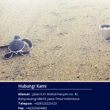
Hubungi Kami
Alamat :
Jalan K.H. Wahid Hasyim no. 42
Banyuwangi 68416, Jawa Timur Indonesia
Telepon :
+628123223123
Fax :
+62333424463