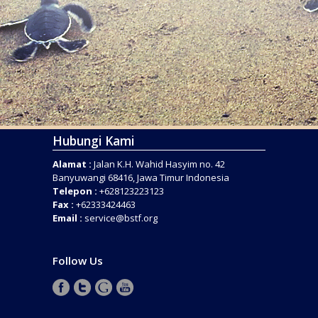
Hubungi Kami
Alamat :
Jalan K.H. Wahid Hasyim no. 42
Banyuwangi 68416, Jawa Timur Indonesia
Telepon :
+628123223123
Fax :
+62333424463
Email :
service@bstf.org
Follow Us