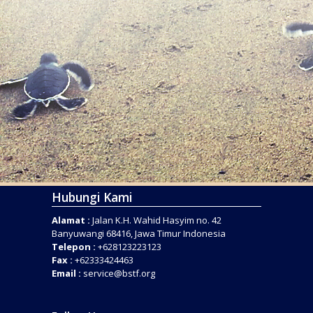
Hubungi Kami
Alamat :
Jalan K.H. Wahid Hasyim no. 42
Banyuwangi 68416, Jawa Timur Indonesia
Telepon :
+628123223123
Fax :
+62333424463
Email :
service@bstf.org