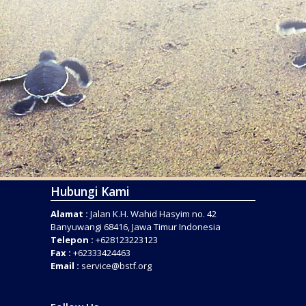
Hubungi Kami
Alamat :
Jalan K.H. Wahid Hasyim no. 42
Banyuwangi 68416, Jawa Timur Indonesia
Telepon :
+628123223123
Fax :
+62333424463
Email :
service@bstf.org