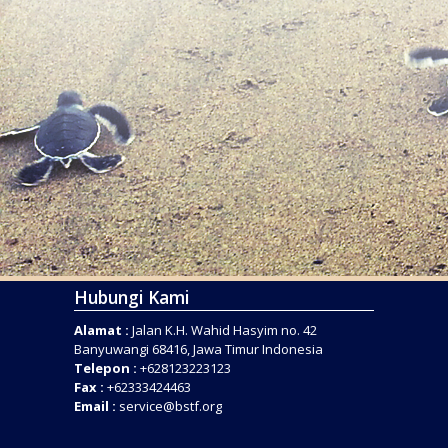
Hubungi Kami
Alamat :
Jalan K.H. Wahid Hasyim no. 42
Banyuwangi 68416, Jawa Timur Indonesia
Telepon :
+628123223123
Fax :
+62333424463
Email :
service@bstf.org