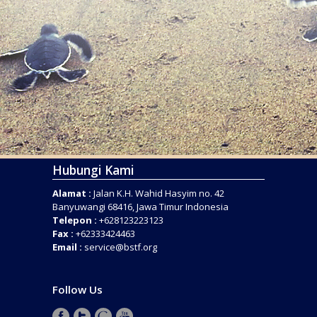
Hubungi Kami
Alamat :
Jalan K.H. Wahid Hasyim no. 42
Banyuwangi 68416, Jawa Timur Indonesia
Telepon :
+628123223123
Fax :
+62333424463
Email :
service@bstf.org
Follow Us