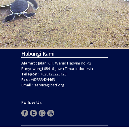
Hubungi Kami
Alamat :
Jalan K.H. Wahid Hasyim no. 42
Banyuwangi 68416, Jawa Timur Indonesia
Telepon :
+628123223123
Fax :
+62333424463
Email :
service@bstf.org
Follow Us