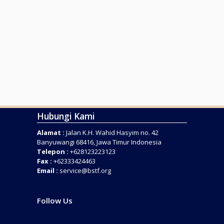
Hubungi Kami
Alamat :
Jalan K.H. Wahid Hasyim no. 42
Banyuwangi 68416, Jawa Timur Indonesia
Telepon :
+628123223123
Fax :
+62333424463
Email :
service@bstf.org
Follow Us