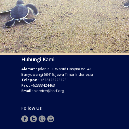
Hubungi Kami
Alamat :
Jalan K.H. Wahid Hasyim no. 42
Banyuwangi 68416, Jawa Timur Indonesia
Telepon :
+628123223123
Fax :
+62333424463
Email :
service@bstf.org
Follow Us