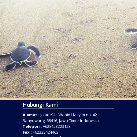
Hubungi Kami
Alamat :
Jalan K.H. Wahid Hasyim no. 42
Banyuwangi 68416, Jawa Timur Indonesia
Telepon :
+628123223123
Fax :
+62333424463