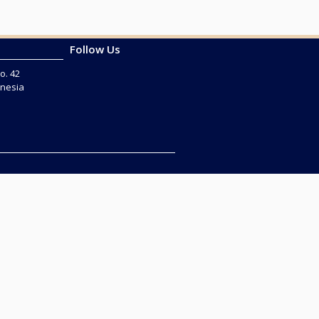
Follow Us
o. 42
onesia