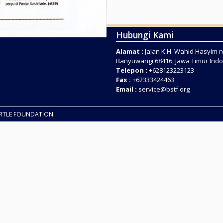
Hubungi Kami
Alamat :
Jalan K.H. Wahid Hasyim n
Banyuwangi 68416, Jawa Timur Ind
Telepon :
+628123223123
Fax :
+62333424463
Email :
service@bstf.org
URTLE FOUNDATION