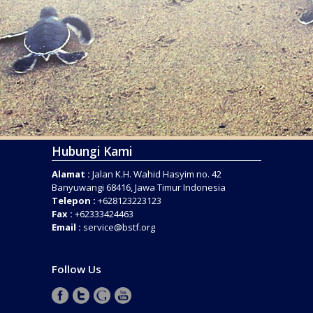
Hubungi Kami
Alamat :
Jalan K.H. Wahid Hasyim no. 42
Banyuwangi 68416, Jawa Timur Indonesia
Telepon :
+628123223123
Fax :
+62333424463
Email :
service@bstf.org
Follow Us