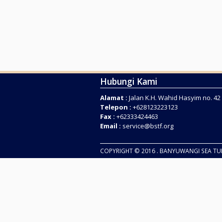
Hubungi Kami
Alamat :
Jalan K.H. Wahid Hasyim no. 4
Telepon :
+628123223123
Fax :
+62333424463
Email :
service@bstf.org
COPYRIGHT © 2016 . BANYUWANGI SEA T