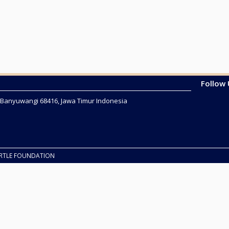
Follow
2 Banyuwangi 68416, Jawa Timur Indonesia
URTLE FOUNDATION