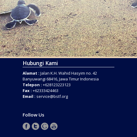
Hubungi Kami
Alamat :
Jalan K.H. Wahid Hasyim no. 42
Banyuwangi 68416, Jawa Timur Indonesia
Telepon :
+628123223123
Fax :
+62333424463
Email :
service@bstf.org
Follow Us