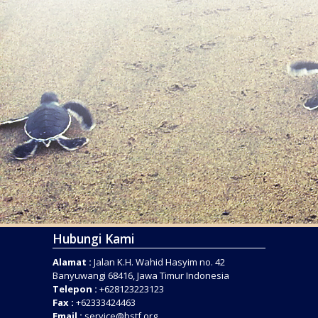
Hubungi Kami
Alamat :
Jalan K.H. Wahid Hasyim no. 42
Banyuwangi 68416, Jawa Timur Indonesia
Telepon :
+628123223123
Fax :
+62333424463
Email :
service@bstf.org