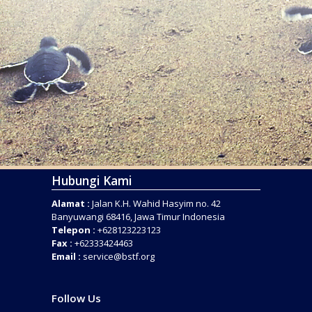
Hubungi Kami
Alamat :
Jalan K.H. Wahid Hasyim no. 42
Banyuwangi 68416, Jawa Timur Indonesia
Telepon :
+628123223123
Fax :
+62333424463
Email :
service@bstf.org
Follow Us