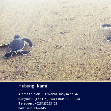
Hubungi Kami
Alamat :
Jalan K.H. Wahid Hasyim no. 42
Banyuwangi 68416, Jawa Timur Indonesia
Telepon :
+628123223123
Fax :
+62333424463