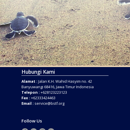
Hubungi Kami
Alamat :
Jalan K.H. Wahid Hasyim no. 42
Banyuwangi 68416, Jawa Timur Indonesia
Telepon :
+628123223123
Fax :
+62333424463
Email :
service@bstf.org
Follow Us