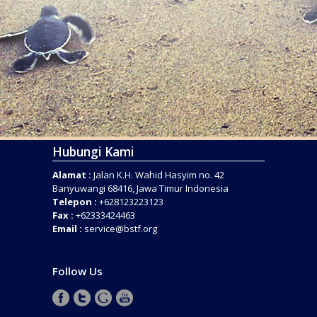
Hubungi Kami
Alamat :
Jalan K.H. Wahid Hasyim no. 42
Banyuwangi 68416, Jawa Timur Indonesia
Telepon :
+628123223123
Fax :
+62333424463
Email :
service@bstf.org
Follow Us