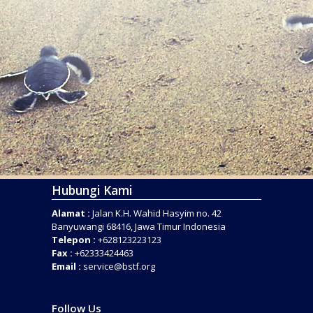
Hubungi Kami
Alamat :
Jalan K.H. Wahid Hasyim no. 42
Banyuwangi 68416, Jawa Timur Indonesia
Telepon :
+628123223123
Fax :
+62333424463
Email :
service@bstf.org
Follow Us