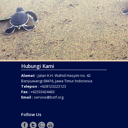
Hubungi Kami
Alamat :
Jalan K.H. Wahid Hasyim no. 42
Banyuwangi 68416, Jawa Timur Indonesia
Telepon :
+628123223123
Fax :
+62333424463
Email :
service@bstf.org
Follow Us