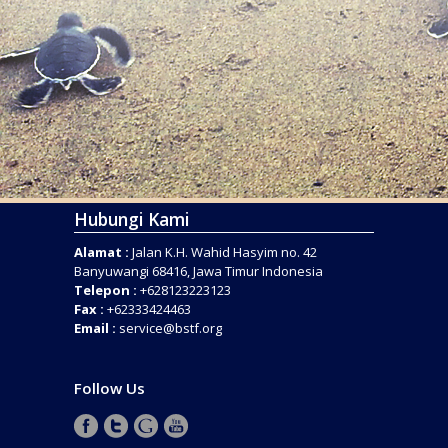
Hubungi Kami
Alamat :
Jalan K.H. Wahid Hasyim no. 42
Banyuwangi 68416, Jawa Timur Indonesia
Telepon :
+628123223123
Fax :
+62333424463
Email :
service@bstf.org
Follow Us