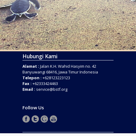
Hubungi Kami
Alamat :
Jalan K.H. Wahid Hasyim no. 42
Banyuwangi 68416, Jawa Timur Indonesia
Telepon :
+628123223123
Fax :
+62333424463
Email :
service@bstf.org
Follow Us