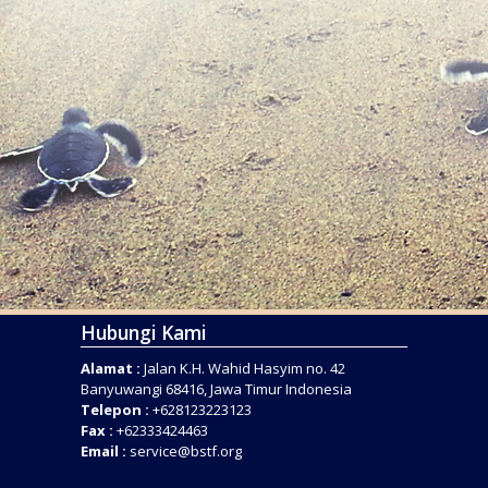
Hubungi Kami
Alamat :
Jalan K.H. Wahid Hasyim no. 42
Banyuwangi 68416, Jawa Timur Indonesia
Telepon :
+628123223123
Fax :
+62333424463
Email :
service@bstf.org