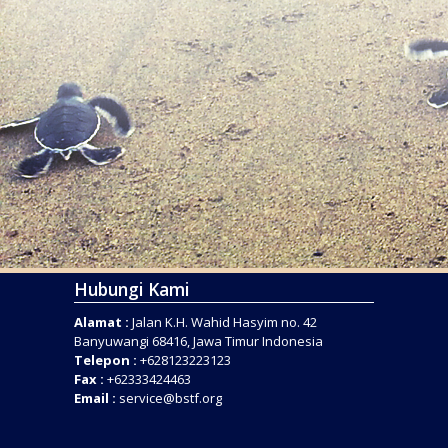
Hubungi Kami
Alamat :
Jalan K.H. Wahid Hasyim no. 42
Banyuwangi 68416, Jawa Timur Indonesia
Telepon :
+628123223123
Fax :
+62333424463
Email :
service@bstf.org