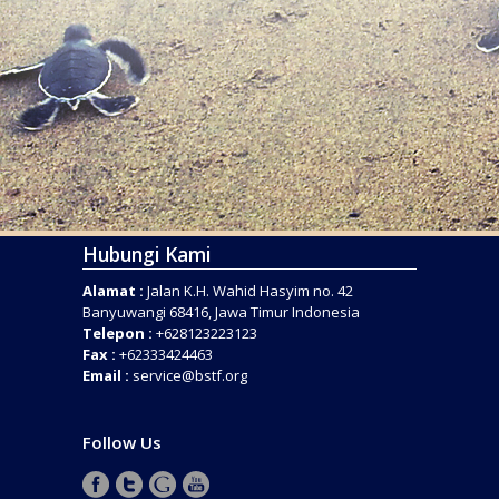
Hubungi Kami
Alamat :
Jalan K.H. Wahid Hasyim no. 42
Banyuwangi 68416, Jawa Timur Indonesia
Telepon :
+628123223123
Fax :
+62333424463
Email :
service@bstf.org
Follow Us