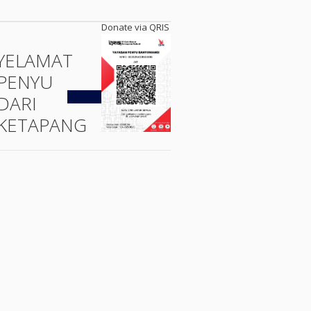
Donate via QRIS
YELAMAT
PENYU
Kembali
DARI
KETAPANG