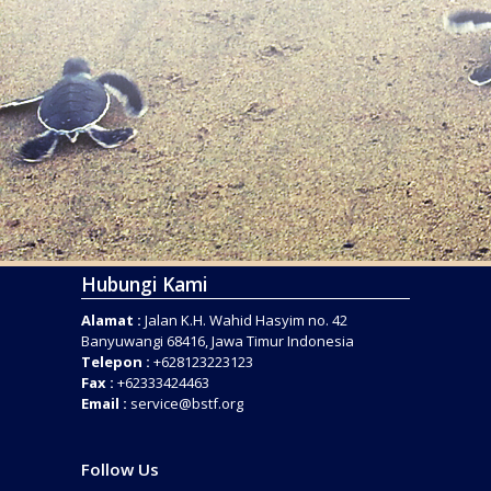
Hubungi Kami
Alamat :
Jalan K.H. Wahid Hasyim no. 42
Banyuwangi 68416, Jawa Timur Indonesia
Telepon :
+628123223123
Fax :
+62333424463
Email :
service@bstf.org
Follow Us