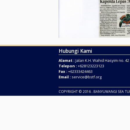
Hubungi Kami
Alamat :
Jalan K.H. Wahid Hasyim no. 4
Telepon :
+628123223123
Fax :
+62333424463
Email :
service@bstf.org
COPYRIGHT © 2016 . BANYUWANGI SEA T