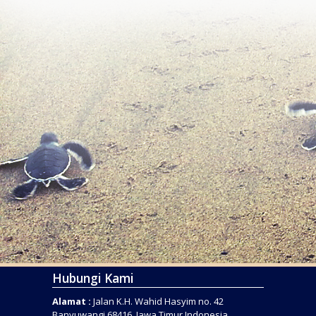
Hubungi Kami
Alamat :
Jalan K.H. Wahid Hasyim no. 42
Banyuwangi 68416, Jawa Timur Indonesia