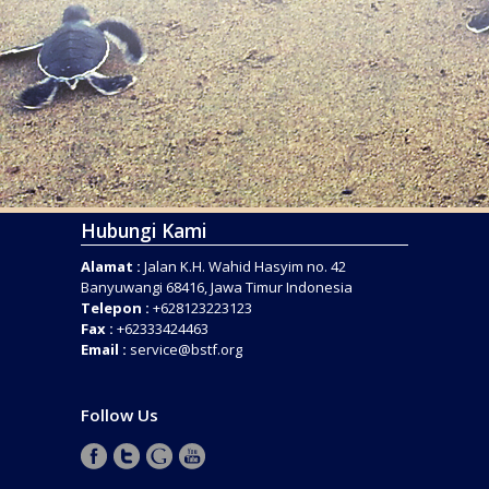
Hubungi Kami
Alamat :
Jalan K.H. Wahid Hasyim no. 42
Banyuwangi 68416, Jawa Timur Indonesia
Telepon :
+628123223123
Fax :
+62333424463
Email :
service@bstf.org
Follow Us